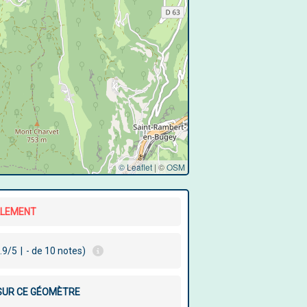
© Leaflet
|
©
OSM
LLEMENT
.9/5
|
- de 10 notes)
 SUR CE GÉOMÈTRE