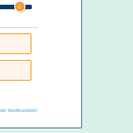
6
.com
-
Vous êtes un artisan ?