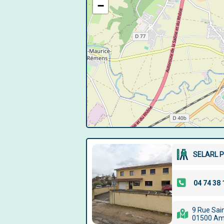
−
SELARL P
9 Rue Sai
01500 Am