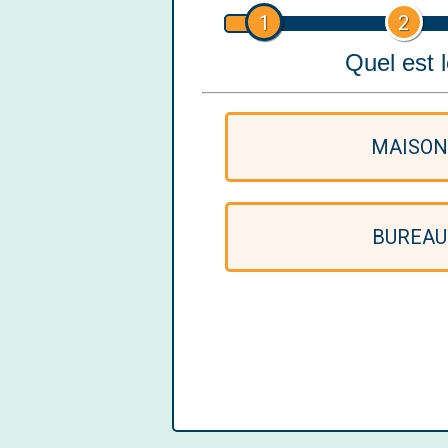
1
2
Quel est 
MAISO
BUREAU